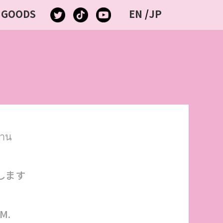
GOODS
EN
/
JP
งาน
たします
AM.