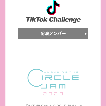
『AKB48 Group CIRCLE JAM』は