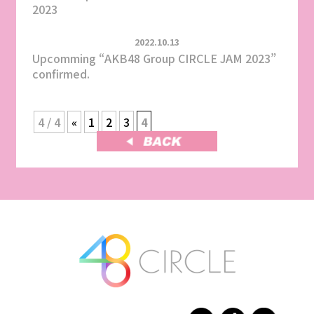
2023
2022.10.13
Upcomming “AKB48 Group CIRCLE JAM 2023”
confirmed.
4 / 4
«
1
2
3
4