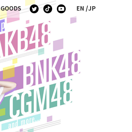
GOODS
EN
/
JP